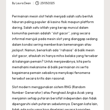
By
Laura Dean
23/05/2025
Posted
by
Permainan mesin slot telah menjadi salah satu bentuk
hiburan paling populer di kasino fisik maupun platform
daring. Salah satu istilah yang kerap muncul dalam
komunitas pemain adalah “slot gacor”, yang secara
informal merujuk pada mesin slot yang dianggap sedang
dalam kondisi sering memberikan kemenangan atau
jackpot. Namun, benarkah ada “rahasia” di balik mesin
slot gacor, ataukah ini hanya mitos belaka yang tersebar
di kalangan pemain? Untuk menjawabnya, kita perlu
memahami mekanisme di balik permainan ini serta
bagaimana pemain sebaiknya menyikapi fenomena
tersebut secara kritis dan rasional.
Slot modern menggunakan sistem RNG (Random
Number Generator) atau Penghasil Angka Acak yang
menjamin setiap putaran bersifat independen dan tidak
dipengaruhi oleh putaran sebelumnya. Dengan kata lain,
tidak ada pola yang bisa dipelajari secara konsisten