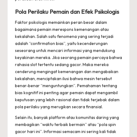
Pola Perilaku Pemain dan Efek Psikologis
Faktor psikologis memainkan peran besar dalam
bagaimana pemain merespons kemenangan atau
kekalahan. Salah satu fenomena yang sering terjadi
adalah “confirmation bias”, yaitu kecenderungan
seseorang untuk mencari informasi yang mendukung
keyakinan mereka. Jika seorang pemain percaya bahwa
rahasia slot tertentu sedang gacor. Maka mereka
cenderung mengingat kemenangan dan mengabaikan
kekalahan, menciptakan ilusi bahwa mesin tersebut
benar-benar “menguntungkan”. Pemahaman tentang
bias kognitif ini penting agar pemain dapat mengambil
keputusan yang lebih rasional dan tidak terjebak dalam
pola perilaku yang merugikan secara finansial.
Selain itu, banyak platform atau komunitas daring yang
membagikan “waktu terbaik bermain” atau “pola spin
gacor hari ini”. Informasi semacam ini sering kali tidak