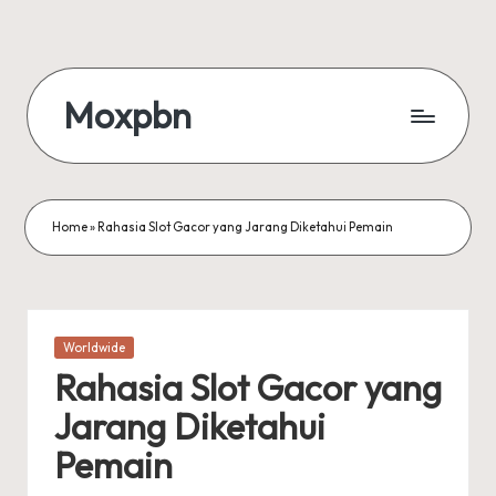
Skip
to
Moxpbn
content
Home
»
Rahasia Slot Gacor yang Jarang Diketahui Pemain
Posted
Worldwide
in
Rahasia Slot Gacor yang
Jarang Diketahui
Pemain