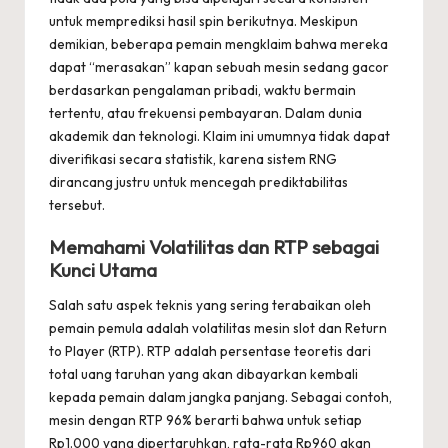
untuk memprediksi hasil spin berikutnya. Meskipun
demikian, beberapa pemain mengklaim bahwa mereka
dapat “merasakan” kapan sebuah mesin sedang gacor
berdasarkan pengalaman pribadi, waktu bermain
tertentu, atau frekuensi pembayaran. Dalam dunia
akademik dan teknologi. Klaim ini umumnya tidak dapat
diverifikasi secara statistik, karena sistem RNG
dirancang justru untuk mencegah prediktabilitas
tersebut.
Memahami Volatilitas dan RTP sebagai
Kunci Utama
Salah satu aspek teknis yang sering terabaikan oleh
pemain pemula adalah volatilitas mesin slot dan Return
to Player (RTP). RTP adalah persentase teoretis dari
total uang taruhan yang akan dibayarkan kembali
kepada pemain dalam jangka panjang. Sebagai contoh,
mesin dengan RTP 96% berarti bahwa untuk setiap
Rp1.000 yang dipertaruhkan, rata-rata Rp960 akan