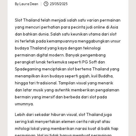
By
Laura Dean
23/05/2025
Posted
by
Slot Thailand telah menjadi salah satu varian permainan
yang mencuri perhatian para pecinta judi online di Asia
dan bahkan dunia. Salah satu keunikan utama dari slot
ini terletak pada kemampuannya menggabungkan unsur
budaya Thailand yang kaya dengan teknologi
permainan digital modern. Banyak pengembang
perangkat lunak terkemuka seperti PG Soft dan
Spadegaming menciptakan slot bertema Thailand yang
menampilkan ikon budaya seperti gajah, kuil Buddha,
hingga tari tradisional. Tampilan visual yang menarik
dan latar musik yang autentik memberikan pengalaman
bermain yang imersif dan berbeda dari slot pada
umumnya.
Lebih dari sekadar hiburan visual, slot Thailand juga
sering kali menyertakan elemen cerita rakyat atau
mitologi lokal yang memberikan narasi kuat di balik tiap
permainan. Hal ini tidak hanya membuat permainan